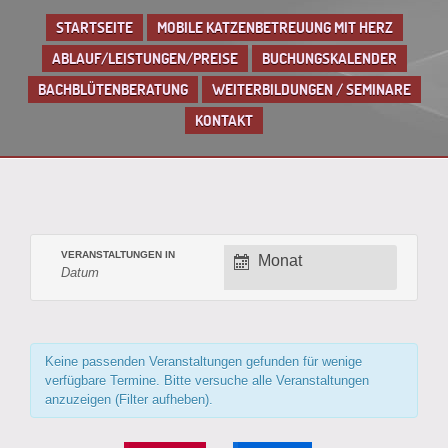
STARTSEITE
MOBILE KATZENBETREUUNG MIT HERZ
ABLAUF/LEISTUNGEN/PREISE
BUCHUNGSKALENDER
BACHBLÜTENBERATUNG
WEITERBILDUNGEN / SEMINARE
KONTAKT
VERANSTALTUNGEN IN
Verstaltungsansi
ANZEIGEN ALS
Monat
Navigation
Keine passenden Veranstaltungen gefunden für wenige
verfügbare Termine. Bitte versuche alle Veranstaltungen
anzuzeigen (Filter aufheben).