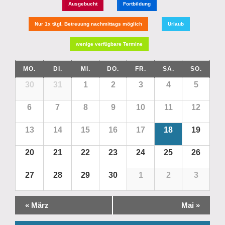
Ausgebucht
Fortbildung
Nur 1x tägl. Betreuung nachmittags möglich
Urlaub
wenige verfügbare Termine
MO.
DI.
MI.
DO.
FR.
SA.
SO.
30
31
1
2
3
4
5
6
7
8
9
10
11
12
13
14
15
16
17
18
19
20
21
22
23
24
25
26
27
28
29
30
1
2
3
Kalender
«
März
Mai
»
Monatsnavigation