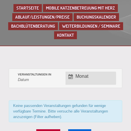
STARTSEITE
MOBILE KATZENBETREUUNG MIT HERZ
ABLAUF/LEISTUNGEN/PREISE
BUCHUNGSKALENDER
BACHBLÜTENBERATUNG
WEITERBILDUNGEN / SEMINARE
KONTAKT
VERANSTALTUNGEN IN
Verstaltungsansi
ANZEIGEN ALS
Monat
Navigation
Keine passenden Veranstaltungen gefunden für wenige
verfügbare Termine. Bitte versuche alle Veranstaltungen
anzuzeigen (Filter aufheben).