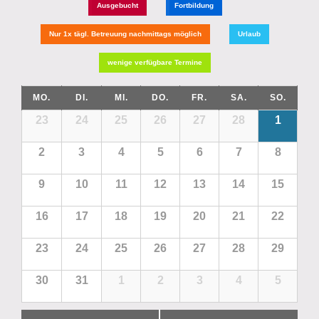
Ausgebucht
Fortbildung
Nur 1x tägl. Betreuung nachmittags möglich
Urlaub
wenige verfügbare Termine
MO.
DI.
MI.
DO.
FR.
SA.
SO.
23
24
25
26
27
28
1
2
3
4
5
6
7
8
9
10
11
12
13
14
15
16
17
18
19
20
21
22
23
24
25
26
27
28
29
30
31
1
2
3
4
5