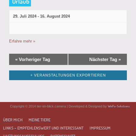
Urlaub
29. Juli 2024
-
16. August 2024
Erfahre mehr »
Tagesnavigation
«
Vorheriger Tag
Nächster Tag
»
+ VERANSTALTUNGEN EXPORTIEREN
WePo-Solutions
Copyright © 2014 tier-im-blick.camera | Developed & Designed by
ÜBER MICH
MEINE TIERE
LINKS – EMPFEHLENSWERT UND INTERESSANT
IMPRESSUM