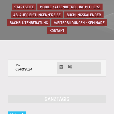
STARTSEITE
MOBILE KATZENBETREUUNG MIT HERZ
ABLAUF/LEISTUNGEN/PREISE
BUCHUNGSKALENDER
BACHBLÜTENBERATUNG
WEITERBILDUNGEN / SEMINARE
KONTAKT
TAG
Verstaltungsansi
ANZEIGEN ALS
Tag
Navigation
Tagesnavigation
GANZTÄGIG